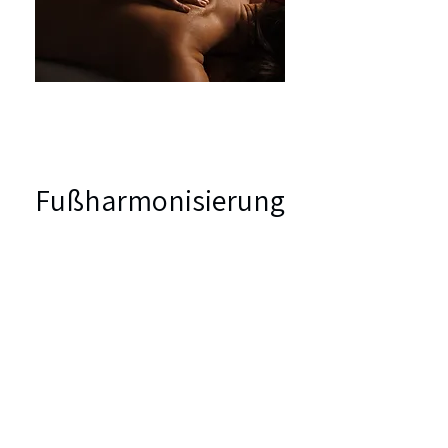
Fußharmonisierung
Gönn auch deinen Füßen eine wohltuende
Auszeit – mit meiner speziellen Anwendung
für Entspannung und Pflege. Dieses
Treatment ist perfekt, um deine Füße zu
verwöhnen, die Haut zu pflegen und neue
Leichtigkeit zu schenken.